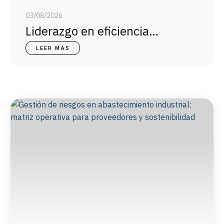
03/08/2026
Liderazgo en eficiencia
operativa: el rol crítico del jefe
LEER MÁS
de planta hoy