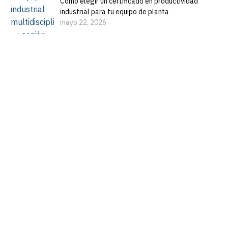
Cómo elegir un certificado en productividad
industrial para tu equipo de planta
mayo 22, 2026
“La Academia de la Industria no enseña teoría:
acelera resultados reales en productividad,
costos y transformación, con el sello de la
UIC.”