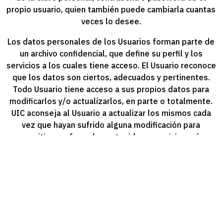
propio usuario, quien también puede cambiarla cuantas
veces lo desee.
Los datos personales de los Usuarios forman parte de
un archivo confidencial, que define su perfil y los
servicios a los cuales tiene acceso. El Usuario reconoce
que los datos son ciertos, adecuados y pertinentes.
Todo Usuario tiene acceso a sus propios datos para
modificarlos y/o actualizarlos, en parte o totalmente.
UIC aconseja al Usuario a actualizar los mismos cada
vez que hayan sufrido alguna modificación para
permitirnos ofrecerle contenidos y servicios más
personalizados, ajustados a sus intereses y
necesidades.
La información es almacenada en bases de datos
responsabilidad de UIC, Edificio Plaza Central, Parque
Empresarial Aeropuerto (PEA), Av. La Voz del Interior
Km 8 y ½, CP 5008 2° Piso. Oficina 6, pórtico naranja,