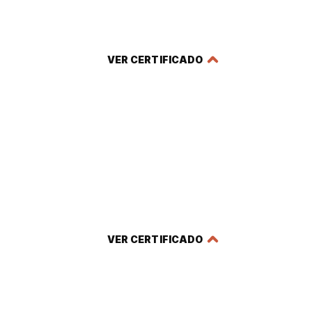
Certificado en Cadena de Suministro
4.0
VER CERTIFICADO
Certificado en Automatización
Inteligente de Procesos Industriales
VER CERTIFICADO