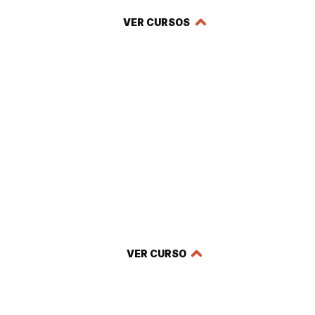
VER CURSOS
Curso en Energía Eléctrica en la
Industria: Nuevas Reglas y
Estrategias de Compra
VER CURSO