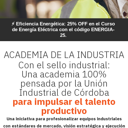
⚡ Eficiencia Energética: 25% OFF en el Curso
de Energía Eléctrica con el código ENERGIA-
25.
Iniciá hoy,
ACADEMIA DE LA INDUSTRIA
método práctico
con acompañamiento
Con el sello industrial:
Una academia 100%
pensada por la Unión
Cursado online flexible, enfocado en casos
Industrial de Córdoba
reales, herramientas y tableros de gestión.
para impulsar el talento
Cursos de 1 mes o certificaciones de 4 meses,
productivo
con soporte y seguimiento para asegurar
implementación.
Una iniciativa para profesionalizar equipos industriales
con estándares de mercado, visión estratégica y ejecución