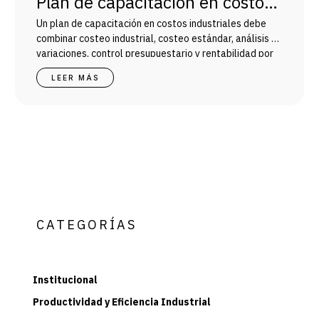
Plan de capacitación en costos
industriales: ruta para equipos
Un plan de capacitación en costos industriales debe
combinar costeo industrial, costeo estándar, análisis de
de finanzas y operaciones
variaciones, control presupuestario y rentabilidad por
línea y producto.
LEER MÁS
CATEGORÍAS
Institucional
Productividad y Eficiencia Industrial