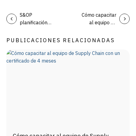
S&OP
Cómo capacitar
planificación
al equipo de
demanda: qué
Supply Chain
es y cómo
con un
PUBLICACIONES RELACIONADAS
mejora la
certificado de 4
gestión
meses
industrial
Cómo capacitar al equipo de Supply