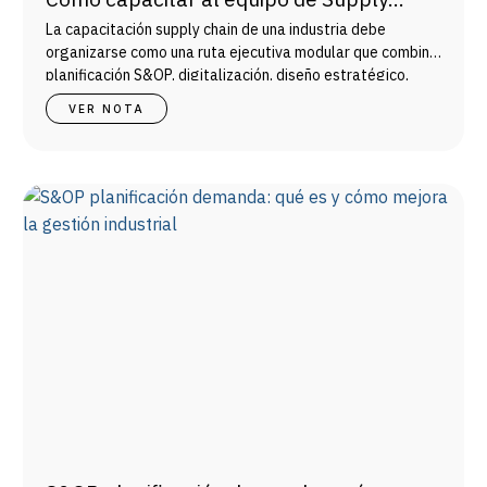
Chain con un certificado de 4 meses
La capacitación supply chain de una industria debe
organizarse como una ruta ejecutiva modular que combine
planificación S&OP, digitalización, diseño estratégico,
gestión integral y desarrollo con proveedores.
VER NOTA