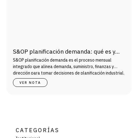
S&OP planificación demanda: qué es y
cómo mejora la gestión industrial
S&OP planificación demanda es el proceso mensual
integrado que alinea demanda, suministro, finanzas y
dirección para tomar decisiones de planificación industrial.
VER NOTA
CATEGORÍAS