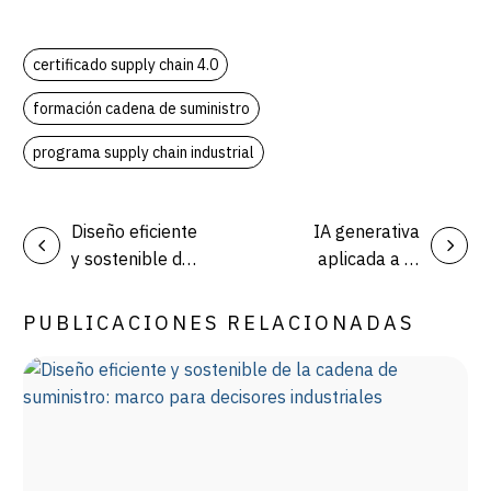
certificado supply chain 4.0
formación cadena de suministro
programa supply chain industrial
Diseño eficiente
IA generativa
y sostenible de
aplicada a la
la cadena de
industria: 7
suministro:
casos de uso
PUBLICACIONES RELACIONADAS
marco para
reales para
decisores
aplicar en
industriales
operaciones,
calidad y back
office