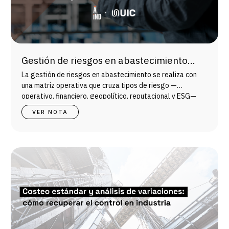
Gestión de riesgos en abastecimiento
industrial: matriz operativa para
La gestión de riesgos en abastecimiento se realiza con
proveedores y sostenibilidad
una matriz operativa que cruza tipos de riesgo —
operativo, financiero, geopolítico, reputacional y ESG—
con probabilidad, impacto y criticidad.
VER NOTA