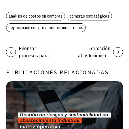
análisis de costos en compras
compras estratégicas
negociación con proveedores industriales
Priorizar
Formación
procesos para
abastecimiento
automatizar:
industrial: plan
matriz de
para equipos de
PUBLICACIONES RELACIONADAS
decisión para la
compras y
industria
proveedores