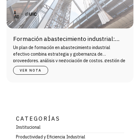
Formación abastecimiento industrial:
plan para equipos de compras y
Un plan de formación en abastecimiento industrial
proveedores
efectivo combina estrategia y gobernanza de
proveedores, análisis y negociación de costos, gestión de
riesgos y sostenibilidad.
VER NOTA
CATEGORÍAS
Institucional
Productividad y Eficiencia Industrial