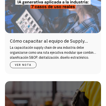
Cómo capacitar al equipo de Supply
Chain con un certificado de 4 meses
La capacitación supply chain de una industria debe
organizarse como una ruta ejecutiva modular que combine
planificación S&OP, digitalización, diseño estratégico,
gestión integral y desarrollo con proveedores.
VER NOTA