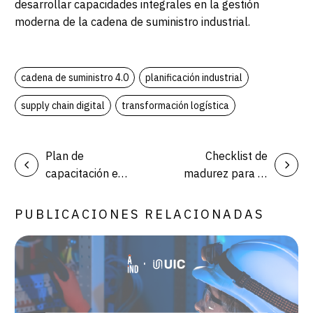
desarrollar capacidades integrales en la gestión
moderna de la cadena de suministro industrial.
cadena de suministro 4.0
planificación industrial
supply chain digital
transformación logística
Plan de
Checklist de
capacitación en
madurez para la
costos
cadena de
industriales:
suministro
PUBLICACIONES RELACIONADAS
ruta para
industrial
equipos de
finanzas y
operaciones